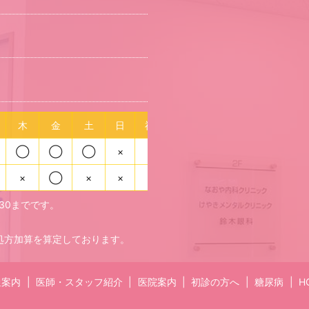
木
金
土
日
祝
◯
◯
◯
×
×
×
◯
×
×
×
:30までです。
処方加算を算定しております。
通案内
医師・スタッフ紹介
医院案内
初診の方へ
糖尿病
H