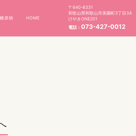
〒640-8331
和歌山県和歌山市美園町3丁目34
糖尿病
HOME
けやきONE201
073-427-0012
電話：
へ