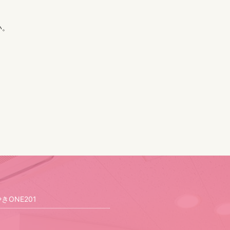
い。
ONE201