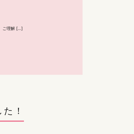
理解 […]
した！