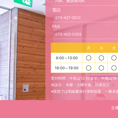
内科、糖尿病内科
電話
073-427-0012
FAX
073-402-0355
月
火
水
9:00～13:00
◯
◯
◯
16:00～19:00
◯
◯
◯
受付時間：午前は12:30まで、午後は18
休診日：木曜・土曜午後、日曜祝日
※医院では明細書発行体制加算、一般名
交