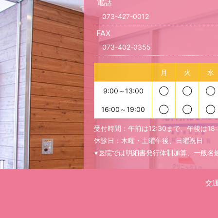
電話
073-427-0012
FAX
073-402-0355
月
火
水
9:00～13:00
◯
◯
◯
16:00～19:00
◯
◯
◯
受付時間：午前は12:30まで、午後は18
休診日：木曜・土曜午後、日曜祝日
※医院では明細書発行体制加算、一般名
交