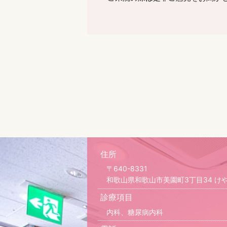
住所
〒640-8331
和歌山県和歌山市美園町3丁目34 けやき
診療項目
内科、糖尿病内科