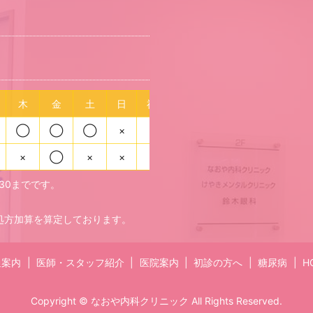
木
金
土
日
祝
◯
◯
◯
×
×
×
◯
×
×
×
:30までです。
処方加算を算定しております。
通案内
医師・スタッフ紹介
医院案内
初診の方へ
糖尿病
H
Copyright © なおや内科クリニック All Rights Reserved.